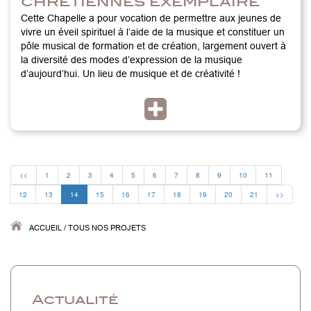
chrétiennes exemplaire
Cette Chapelle a pour vocation de permettre aux jeunes de
vivre un éveil spirituel à l’aide de la musique et constituer un
pôle musical de formation et de création, largement ouvert à
la diversité des modes d’expression de la musique
d’aujourd’hui. Un lieu de musique et de créativité !
<<
1
2
3
4
5
6
7
8
9
10
11
12
13
14
15
16
17
18
19
20
21
>>
ACCUEIL
/
TOUS NOS PROJETS
Actualité