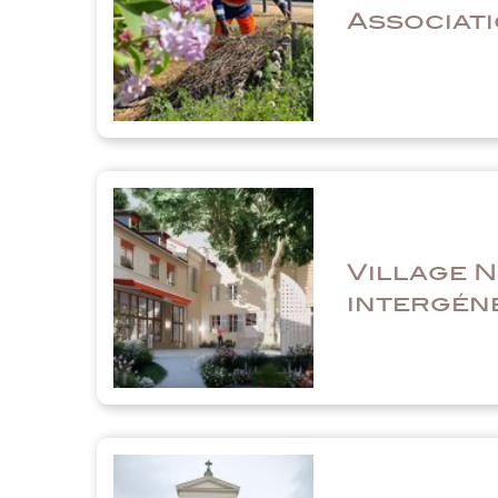
Associat
Village N
intergén