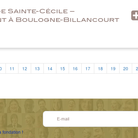
 Sainte-Cécile –
t à Boulogne-Billancourt
0
11
12
13
14
15
16
17
18
19
20
a fondation !