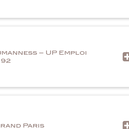
umanness – UP Emploi
 92
Grand Paris