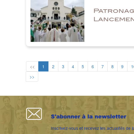
Patronage
Lancemen
<<
1
2
3
4
5
6
7
8
9
1
>>
S'abonner à la newsletter
Inscrivez-vous et recevez les actualités de l