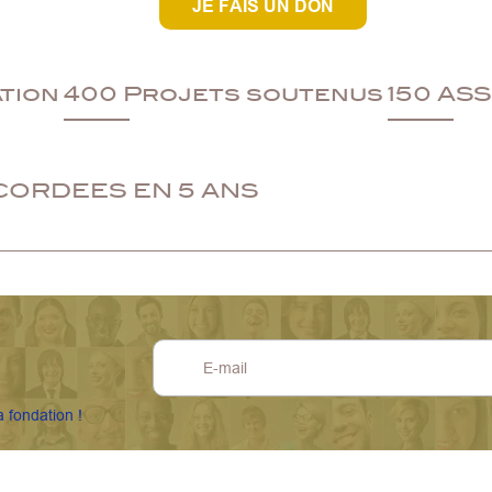
JE FAIS UN DON
ation
400 Projets soutenus
150 AS
CORDEES EN 5 ANS
a fondation !