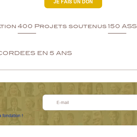
JE FAIS UN DON
ation
400 Projets soutenus
150 AS
CORDEES EN 5 ANS
a fondation !