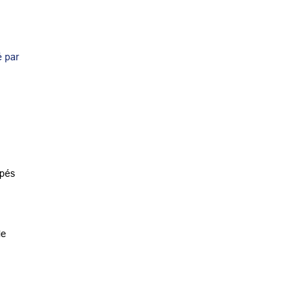
é par
upés
le