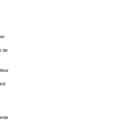
oin
re de
lleur
est
u
mande