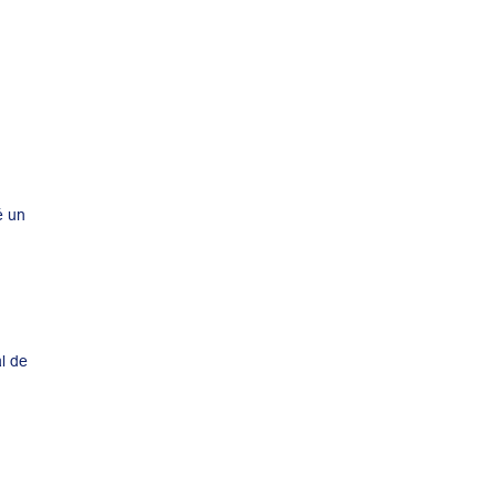
é un
l de