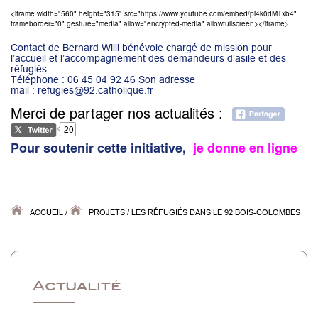
<iframe width="560" height="315" src="https://www.youtube.com/embed/pi4k0dMTxb4"
frameborder="0" gesture="media" allow="encrypted-media" allowfullscreen></iframe>
Contact de Bernard Willi bénévole chargé de mission pour
l’accueil et l’accompagnement des demandeurs d’asile et des
réfugiés.
Téléphone : 06 45 04 92 46 Son adresse
mail : refugies@92.catholique.fr
Merci de partager nos actualités :
20
Pour soutenir cette initiative,
je donne en ligne
ACCUEIL
/
PROJETS
/
LES RÉFUGIÉS DANS LE 92 BOIS-COLOMBES
Actualité