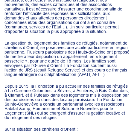
paroisses, des fidèles, des institutions religieuses, des
mouvements, des écoles catholiques et des associations
caritatives, il est nécessaire d’assurer une coordination afin de
renforcer l’efficacité des réponses aux sollicitations, aux
demandes et aux attentes des personnes directement
concernées et/ou des organisations qui ont à en connaître
(communes, services de l’Etat…). Un suivi particulier permet
d’apporter la situation la plus appropriée à la situation.
La question du logement des familles de réfugiés, notamment de
chrétiens d’Orient, se pose avec une acuité particulière en région
parisienne. Plusieurs paroissiens des Hauts-de-Seine ont proposé
de mettre à leur disposition un appartement, en « logement-
passerelle », pour une durée de 18 mois. Les familles sont
envoyées par l’Œuvre d’Orient. La Fondation soutient aussi
l’action de JRS (Jesuit Refugee Service) et des cours de français
langue étrangère ou d’alphabétisation (APATI, AFI…).
Depuis 2015, la Fondation a pu accueillir des familles de réfugiés
à La Garenne-Colombes, à Sèvres, à Asnières, à Bois-Colombes,
à Clamart, et à Puteaux dans des logements mis à disposition par
des paroissiens ou dans des locaux paroissiaux. La Fondation
Sainte-Geneviève a conclu un partenariat avec les associations
Habitat &amp; Humanisme et Solidarité Nouvelles pour le
Logement (SNL) qui se chargent d’assurer la gestion locative et
du relogement des réfugiés.
Sur la situation des chrétiens d’Orient :