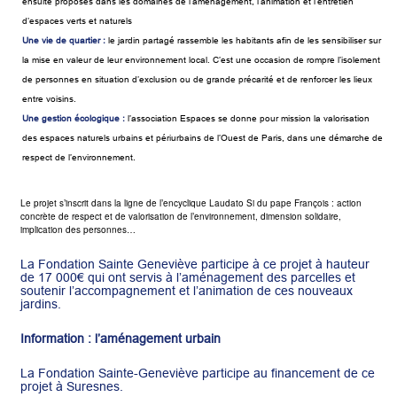
ensuite proposés dans les domaines de l’aménagement, l’animation et l’entretien
d’espaces verts et naturels
Une vie de quartier :
le jardin partagé rassemble les habitants afin de les sensibiliser sur
la mise en valeur de leur environnement local. C’est une occasion de rompre l’isolement
de personnes en situation d’exclusion ou de grande précarité et de renforcer les lieux
entre voisins.
Une gestion écologique :
l’association Espaces se donne pour mission la valorisation
des espaces naturels urbains et périurbains de l’Ouest de Paris, dans une démarche de
respect de l’environnement.
Le projet s’inscrit dans la ligne de l’encyclique Laudato Si du pape François : action
concrète de respect et de valorisation de l’environnement, dimension solidaire,
implication des personnes…
La Fondation Sainte Geneviève participe à ce projet à hauteur
de 17 000€ qui ont servis à l’aménagement des parcelles et
soutenir l’accompagnement et l’animation de ces nouveaux
jardins.
Information : l’aménagement urbain
La Fondation Sainte-Geneviève participe au financement de ce
projet à Suresnes.