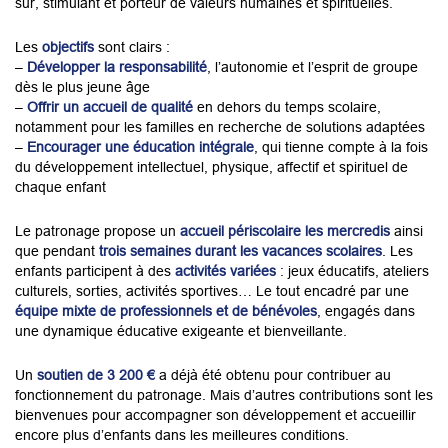
sûr, stimulant et porteur de valeurs humaines et spirituelles.
Les
objectifs
sont clairs :
–
Développer la responsabilité
, l’autonomie et l’esprit de groupe
dès le plus jeune âge
–
Offrir un accueil de qualité
en dehors du temps scolaire,
notamment pour les familles en recherche de solutions adaptées
–
Encourager une éducation intégrale
, qui tienne compte à la fois
du développement intellectuel, physique, affectif et spirituel de
chaque enfant
Le patronage propose un
accueil périscolaire les mercredis
ainsi
que pendant
trois semaines durant les vacances scolaires
. Les
enfants participent à des
activités variées
: jeux éducatifs, ateliers
culturels, sorties, activités sportives… Le tout encadré par une
équipe mixte de professionnels et de bénévoles
, engagés dans
une dynamique éducative exigeante et bienveillante.
Un
soutien de 3 200 €
a déjà été obtenu pour contribuer au
fonctionnement du patronage. Mais d’autres contributions sont les
bienvenues pour accompagner son développement et accueillir
encore plus d’enfants dans les meilleures conditions.