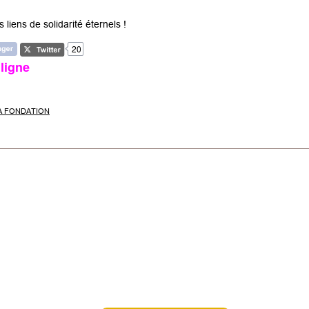
iens de solidarité éternels !
20
ligne
LA FONDATION