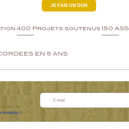
JE FAIS UN DON
ation
400 Projets soutenus
150 AS
CORDEES EN 5 ANS
a fondation !