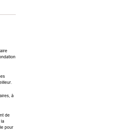
aire
Fondation
des
illeur.
aires, à
ant de
 la
ble pour